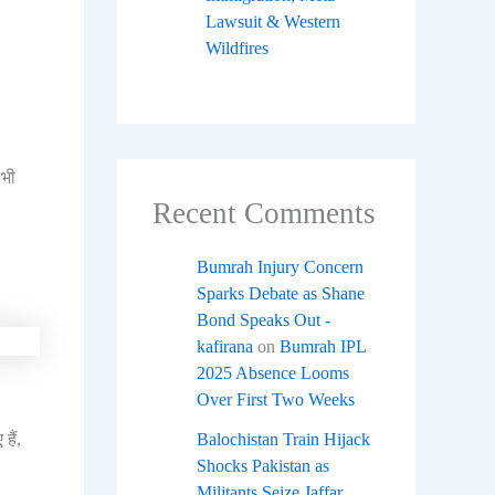
Lawsuit & Western
Wildfires
 भी
Recent Comments
Bumrah Injury Concern
Sparks Debate as Shane
Bond Speaks Out -
kafirana
on
Bumrah IPL
2025 Absence Looms
Over First Two Weeks
Balochistan Train Hijack
हैं,
Shocks Pakistan as
Militants Seize Jaffar