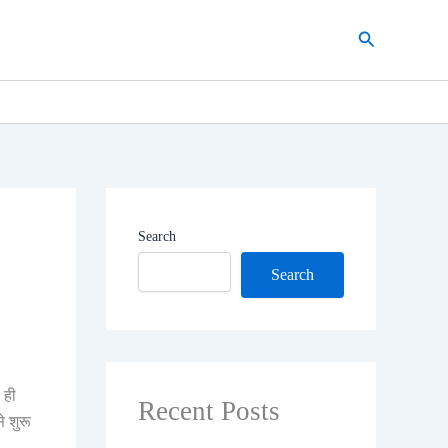
Search
Search
Search
 ही
Recent Posts
 शुरू