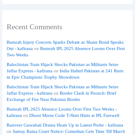
Recent Comments
Bumrah Injury Concern Sparks Debate as Shane Bond Speaks
Out - kafirana
on
Bumrah IPL 2025 Absence Looms Over First
Two Weeks
Balochistan Train Hijack Shocks Pakistan as Militants Seize
Jaffar Express - kafirana
on
India Halted Pakistan at 241 Runs
in Epic Champions Trophy Showdown
Balochistan Train Hijack Shocks Pakistan as Militants Seize
Jaffar Express - kafirana
on
Border Clash in Poonch: Brief
Exchange of Fire Near Pakistan Border
Bumrah IPL 2025 Absence Looms Over First Two Weeks -
kafirana
on
Dhoni Morse Code T-Shirt Hints at IPL Farewell
Ranveer Guwahati Drama Heats Up in Latent Probe - kafirana
on
Samay Raina Court Notice: Comedian Gets Time Till March