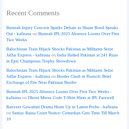
Recent Comments
Bumrah Injury Concern Sparks Debate as Shane Bond Speaks
Out - kafirana
on
Bumrah IPL 2025 Absence Looms Over First
Two Weeks
Balochistan Train Hijack Shocks Pakistan as Militants Seize
Jaffar Express - kafirana
on
India Halted Pakistan at 241 Runs
in Epic Champions Trophy Showdown
Balochistan Train Hijack Shocks Pakistan as Militants Seize
Jaffar Express - kafirana
on
Border Clash in Poonch: Brief
Exchange of Fire Near Pakistan Border
Bumrah IPL 2025 Absence Looms Over First Two Weeks -
kafirana
on
Dhoni Morse Code T-Shirt Hints at IPL Farewell
Ranveer Guwahati Drama Heats Up in Latent Probe - kafirana
on
Samay Raina Court Notice: Comedian Gets Time Till March
10