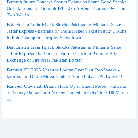
Bumrah Injury Concern Sparks Debate as Shane Bond Speaks
Out - kafirana
on
Bumrah IPL 2025 Absence Looms Over First
Two Weeks
Balochistan Train Hijack Shocks Pakistan as Militants Seize
Jaffar Express - kafirana
on
India Halted Pakistan at 241 Runs
in Epic Champions Trophy Showdown
Balochistan Train Hijack Shocks Pakistan as Militants Seize
Jaffar Express - kafirana
on
Border Clash in Poonch: Brief
Exchange of Fire Near Pakistan Border
Bumrah IPL 2025 Absence Looms Over First Two Weeks -
kafirana
on
Dhoni Morse Code T-Shirt Hints at IPL Farewell
Ranveer Guwahati Drama Heats Up in Latent Probe - kafirana
on
Samay Raina Court Notice: Comedian Gets Time Till March
10