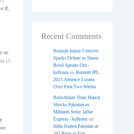
है।
थ ही,
Recent Comments
Bumrah Injury Concern
MP का
Sparks Debate as Shane
oid 15
Bond Speaks Out -
kafirana
on
Bumrah IPL
2025 Absence Looms
Over First Two Weeks
Balochistan Train Hijack
Shocks Pakistan as
Militants Seize Jaffar
Express - kafirana
on
तो
India Halted Pakistan at
भरा
241 Runs in Epic