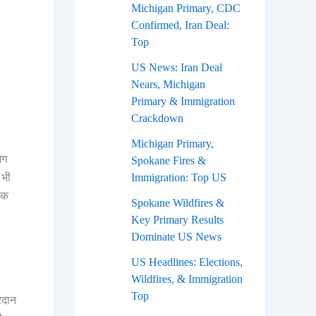
Michigan Primary, CDC
।
Confirmed, Iran Deal:
Top
US News: Iran Deal
Nears, Michigan
Primary & Immigration
Crackdown
Michigan Primary,
भग
Spokane Fires &
 भी
Immigration: Top US
िक
Spokane Wildfires &
Key Primary Results
Dominate US News
US Headlines: Elections,
Wildfires, & Immigration
Top
रदान