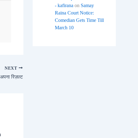
- kafirana
on
Samay
Raina Court Notice:
Comedian Gets Time Till
March 10
NEXT
 अपना रिज़ल्ट
a