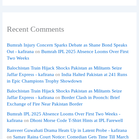
Recent Comments
Bumrah Injury Concern Sparks Debate as Shane Bond Speaks
Out - kafirana
on
Bumrah IPL 2025 Absence Looms Over First
Two Weeks
Balochistan Train Hijack Shocks Pakistan as Militants Seize
Jaffar Express - kafirana
on
India Halted Pakistan at 241 Runs
in Epic Champions Trophy Showdown
Balochistan Train Hijack Shocks Pakistan as Militants Seize
Jaffar Express - kafirana
on
Border Clash in Poonch: Brief
Exchange of Fire Near Pakistan Border
Bumrah IPL 2025 Absence Looms Over First Two Weeks -
kafirana
on
Dhoni Morse Code T-Shirt Hints at IPL Farewell
Ranveer Guwahati Drama Heats Up in Latent Probe - kafirana
on
Samay Raina Court Notice: Comedian Gets Time Till March