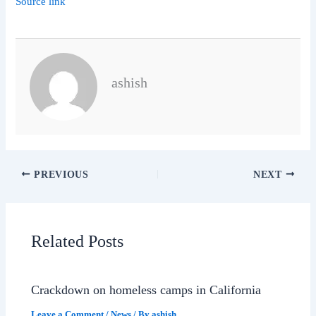
Source link
ashish
PREVIOUS
NEXT
Related Posts
Crackdown on homeless camps in California
Leave a Comment
/
News
/ By
ashish