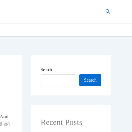
Search
Search
Search
 And
Recent Posts
 होने