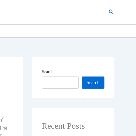
Search
Search
Search
 की
Recent Posts
ों का
न