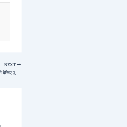
NEXT
Ajay Devgn Net Worth ₹427 Crore? यहाँ से देखिए पूरी जानकारी
a