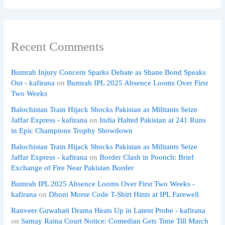
Recent Comments
Bumrah Injury Concern Sparks Debate as Shane Bond Speaks
Out - kafirana
on
Bumrah IPL 2025 Absence Looms Over First
Two Weeks
Balochistan Train Hijack Shocks Pakistan as Militants Seize
Jaffar Express - kafirana
on
India Halted Pakistan at 241 Runs
in Epic Champions Trophy Showdown
Balochistan Train Hijack Shocks Pakistan as Militants Seize
Jaffar Express - kafirana
on
Border Clash in Poonch: Brief
Exchange of Fire Near Pakistan Border
Bumrah IPL 2025 Absence Looms Over First Two Weeks -
kafirana
on
Dhoni Morse Code T-Shirt Hints at IPL Farewell
Ranveer Guwahati Drama Heats Up in Latent Probe - kafirana
on
Samay Raina Court Notice: Comedian Gets Time Till March