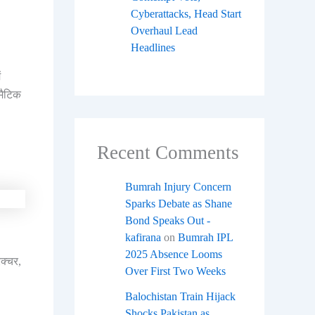
Cyberattacks, Head Start
Overhaul Lead
Headlines
ं
मैटिक
Recent Comments
Bumrah Injury Concern
Sparks Debate as Shane
Bond Speaks Out -
kafirana
on
Bumrah IPL
2025 Absence Looms
रक्चर,
Over First Two Weeks
Balochistan Train Hijack
Shocks Pakistan as