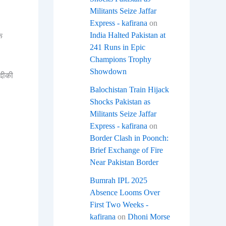
Militants Seize Jaffar
Express - kafirana
on
India Halted Pakistan at
े
241 Runs in Epic
Champions Trophy
Showdown
जदीकी
Balochistan Train Hijack
Shocks Pakistan as
Militants Seize Jaffar
Express - kafirana
on
Border Clash in Poonch:
Brief Exchange of Fire
Near Pakistan Border
Bumrah IPL 2025
Absence Looms Over
First Two Weeks -
kafirana
on
Dhoni Morse