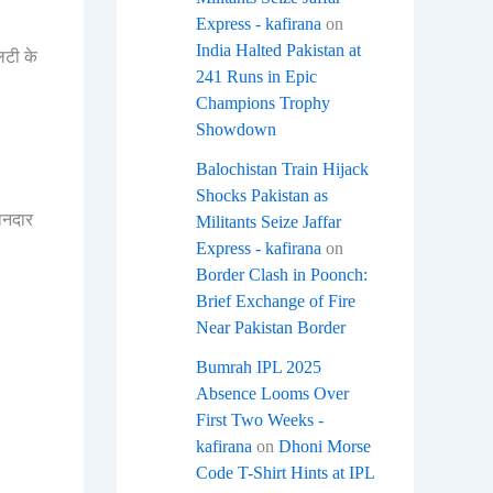
Express - kafirana
on
India Halted Pakistan at
िटी के
241 Runs in Epic
Champions Trophy
Showdown
Balochistan Train Hijack
Shocks Pakistan as
ानदार
Militants Seize Jaffar
Express - kafirana
on
Border Clash in Poonch:
Brief Exchange of Fire
Near Pakistan Border
Bumrah IPL 2025
Absence Looms Over
First Two Weeks -
kafirana
on
Dhoni Morse
Code T-Shirt Hints at IPL