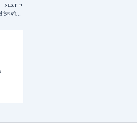
NEXT
₹8.79 लाख में मिलेगी 76.4bhp की पॉवर और हाई टेक फीचर्स आ गई Kawasaki Ninja ZX 4R
a