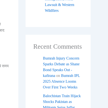
Lawsuit & Western
Wildfires
ग
 बाद
Recent Comments
Bumrah Injury Concern
Sparks Debate as Shane
बे समय
Bond Speaks Out -
kafirana
on
Bumrah IPL
2025 Absence Looms
Over First Two Weeks
Balochistan Train Hijack
Shocks Pakistan as
Militants Seize Jaffar