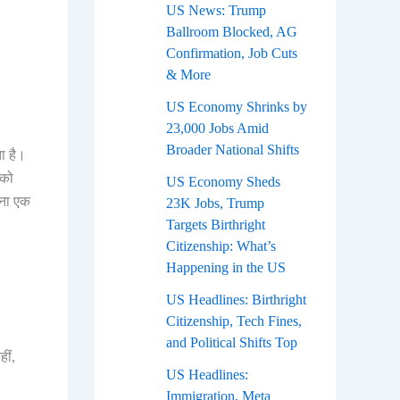
US News: Trump
Ballroom Blocked, AG
Confirmation, Job Cuts
& More
US Economy Shrinks by
23,000 Jobs Amid
Broader National Shifts
ा है।
 को
US Economy Sheds
लना एक
23K Jobs, Trump
Targets Birthright
Citizenship: What’s
Happening in the US
US Headlines: Birthright
Citizenship, Tech Fines,
and Political Shifts Top
ीं,
US Headlines:
Immigration, Meta