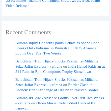
US Headlines: Blanche Confirmed, Shutdown Averted, Idaho
Video Released
Recent Comments
Bumrah Injury Concern Sparks Debate as Shane Bond
Speaks Out - kafirana
on
Bumrah IPL 2025 Absence
Looms Over First Two Weeks
Balochistan Train Hijack Shocks Pakistan as Militants
Seize Jaffar Express - kafirana
on
India Halted Pakistan at
241 Runs in Epic Champions Trophy Showdown
Balochistan Train Hijack Shocks Pakistan as Militants
Seize Jaffar Express - kafirana
on
Border Clash in
Poonch: Brief Exchange of Fire Near Pakistan Border
Bumrah IPL 2025 Absence Looms Over First Two Weeks
- kafirana
on
Dhoni Morse Code T-Shirt Hints at IPL
Farewell