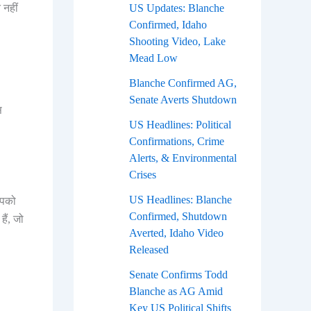
 नहीं
US Updates: Blanche
Confirmed, Idaho
Shooting Video, Lake
Mead Low
Blanche Confirmed AG,
Senate Averts Shutdown
स
US Headlines: Political
Confirmations, Crime
Alerts, & Environmental
Crises
US Headlines: Blanche
आपको
Confirmed, Shutdown
ैं, जो
Averted, Idaho Video
Released
Senate Confirms Todd
Blanche as AG Amid
Key US Political Shifts