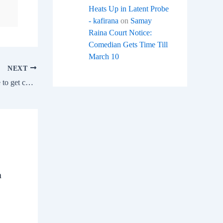
Heats Up in Latent Probe
- kafirana
on
Samay
Raina Court Notice:
Comedian Gets Time Till
March 10
NEXT
India UK FTA: luxury cars, premium bike to get cheaper
a