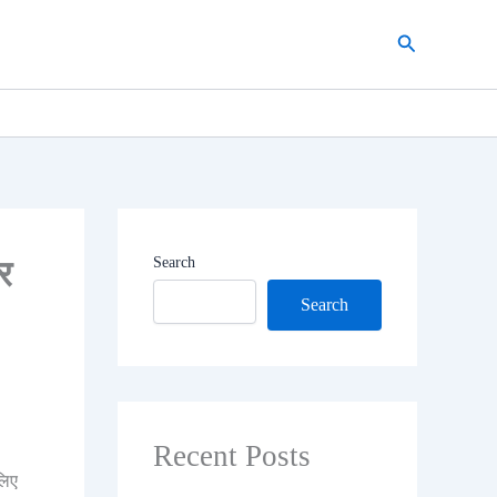
Search
र
Search
Search
Recent Posts
लिए