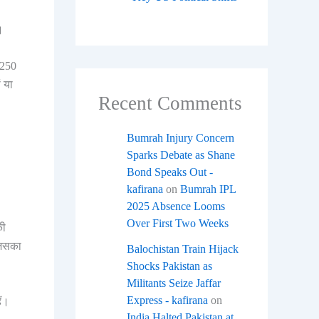
।
S250
 या
Recent Comments
Bumrah Injury Concern
Sparks Debate as Shane
Bond Speaks Out -
kafirana
on
Bumrah IPL
2025 Absence Looms
Over First Two Weeks
की
जिसका
Balochistan Train Hijack
Shocks Pakistan as
Militants Seize Jaffar
Express - kafirana
on
ैं।
India Halted Pakistan at