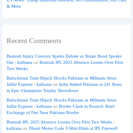
US News: Trump Ballroom Blocked, AG Confirmation, Job Cuts
& More
Recent Comments
Bumrah Injury Concern Sparks Debate as Shane Bond Speaks
Out - kafirana
on
Bumrah IPL 2025 Absence Looms Over First
Two Weeks
Balochistan Train Hijack Shocks Pakistan as Militants Seize
Jaffar Express - kafirana
on
India Halted Pakistan at 241 Runs
in Epic Champions Trophy Showdown
Balochistan Train Hijack Shocks Pakistan as Militants Seize
Jaffar Express - kafirana
on
Border Clash in Poonch: Brief
Exchange of Fire Near Pakistan Border
Bumrah IPL 2025 Absence Looms Over First Two Weeks -
kafirana
on
Dhoni Morse Code T-Shirt Hints at IPL Farewell