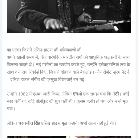
वह एल्बम जिसने एसिड हाउस की भविष्यवाणी की
अपने खाली समय में, सिंह पारंपरिक भारतीय रागों को आधुनिक धड़कनों के साथ
मिलाना चाहते थे। नई मशीनों का उपयोग करते हुए, उन्होंने इलेक्ट्रॉनिक लय के
साथ दस राग रिकॉर्ड किए, जिससे दोहराव वाले बेसलाइन और रोबोट ड्रम पैटर्न
– एसिड हाउस संगीत की प्रमुख विशेषताएं बन गईं।
उन्होंने 1982 में एल्बम जारी किया, लेकिन
एन
ओ एक समझ गया कि मैं
टी
। कोई
स्वर नहीं था, कोई बॉलीवुड की धुन नहीं थी। एल्बम फ्लॉप हो गया और उन्हें भूल
गया।
लेकिन
चरनजीत सिंह एसिड हाउस मूल
कहानी अभी खत्म नहीं हुई थी।