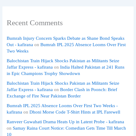
Recent Comments
Bumrah Injury Concern Sparks Debate as Shane Bond Speaks
Out - kafirana
on
Bumrah IPL 2025 Absence Looms Over First
Two Weeks
Balochistan Train Hijack Shocks Pakistan as Militants Seize
Jaffar Express - kafirana
on
India Halted Pakistan at 241 Runs
in Epic Champions Trophy Showdown
Balochistan Train Hijack Shocks Pakistan as Militants Seize
Jaffar Express - kafirana
on
Border Clash in Poonch: Brief
Exchange of Fire Near Pakistan Border
Bumrah IPL 2025 Absence Looms Over First Two Weeks -
kafirana
on
Dhoni Morse Code T-Shirt Hints at IPL Farewell
Ranveer Guwahati Drama Heats Up in Latent Probe - kafirana
on
Samay Raina Court Notice: Comedian Gets Time Till March
10