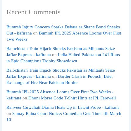
Recent Comments
Bumrah Injury Concern Sparks Debate as Shane Bond Speaks
Out - kafirana
on
Bumrah IPL 2025 Absence Looms Over First
Two Weeks
Balochistan Train Hijack Shocks Pakistan as Militants Seize
Jaffar Express - kafirana
on
India Halted Pakistan at 241 Runs
in Epic Champions Trophy Showdown
Balochistan Train Hijack Shocks Pakistan as Militants Seize
Jaffar Express - kafirana
on
Border Clash in Poonch: Brief
Exchange of Fire Near Pakistan Border
Bumrah IPL 2025 Absence Looms Over First Two Weeks -
kafirana
on
Dhoni Morse Code T-Shirt Hints at IPL Farewell
Ranveer Guwahati Drama Heats Up in Latent Probe - kafirana
on
Samay Raina Court Notice: Comedian Gets Time Till March
10