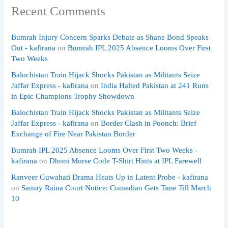
Recent Comments
Bumrah Injury Concern Sparks Debate as Shane Bond Speaks
Out - kafirana
on
Bumrah IPL 2025 Absence Looms Over First
Two Weeks
Balochistan Train Hijack Shocks Pakistan as Militants Seize
Jaffar Express - kafirana
on
India Halted Pakistan at 241 Runs
in Epic Champions Trophy Showdown
Balochistan Train Hijack Shocks Pakistan as Militants Seize
Jaffar Express - kafirana
on
Border Clash in Poonch: Brief
Exchange of Fire Near Pakistan Border
Bumrah IPL 2025 Absence Looms Over First Two Weeks -
kafirana
on
Dhoni Morse Code T-Shirt Hints at IPL Farewell
Ranveer Guwahati Drama Heats Up in Latent Probe - kafirana
on
Samay Raina Court Notice: Comedian Gets Time Till March
10