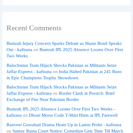
Recent Comments
Bumrah Injury Concern Sparks Debate as Shane Bond Speaks
Out - kafirana
on
Bumrah IPL 2025 Absence Looms Over First
Two Weeks
Balochistan Train Hijack Shocks Pakistan as Militants Seize
Jaffar Express - kafirana
on
India Halted Pakistan at 241 Runs
in Epic Champions Trophy Showdown
Balochistan Train Hijack Shocks Pakistan as Militants Seize
Jaffar Express - kafirana
on
Border Clash in Poonch: Brief
Exchange of Fire Near Pakistan Border
Bumrah IPL 2025 Absence Looms Over First Two Weeks -
kafirana
on
Dhoni Morse Code T-Shirt Hints at IPL Farewell
Ranveer Guwahati Drama Heats Up in Latent Probe - kafirana
on
Samay Raina Court Notice: Comedian Gets Time Till March