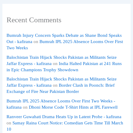
Recent Comments
Bumrah Injury Concern Sparks Debate as Shane Bond Speaks
Out - kafirana
on
Bumrah IPL 2025 Absence Looms Over First
Two Weeks
Balochistan Train Hijack Shocks Pakistan as Militants Seize
Jaffar Express - kafirana
on
India Halted Pakistan at 241 Runs
in Epic Champions Trophy Showdown
Balochistan Train Hijack Shocks Pakistan as Militants Seize
Jaffar Express - kafirana
on
Border Clash in Poonch: Brief
Exchange of Fire Near Pakistan Border
Bumrah IPL 2025 Absence Looms Over First Two Weeks -
kafirana
on
Dhoni Morse Code T-Shirt Hints at IPL Farewell
Ranveer Guwahati Drama Heats Up in Latent Probe - kafirana
on
Samay Raina Court Notice: Comedian Gets Time Till March
10