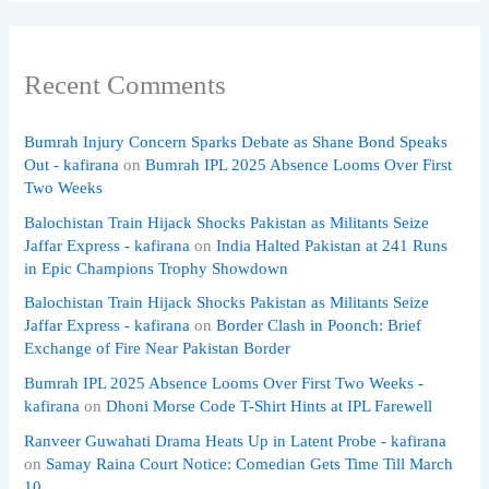
Recent Comments
Bumrah Injury Concern Sparks Debate as Shane Bond Speaks
Out - kafirana
on
Bumrah IPL 2025 Absence Looms Over First
Two Weeks
Balochistan Train Hijack Shocks Pakistan as Militants Seize
Jaffar Express - kafirana
on
India Halted Pakistan at 241 Runs
in Epic Champions Trophy Showdown
Balochistan Train Hijack Shocks Pakistan as Militants Seize
Jaffar Express - kafirana
on
Border Clash in Poonch: Brief
Exchange of Fire Near Pakistan Border
Bumrah IPL 2025 Absence Looms Over First Two Weeks -
kafirana
on
Dhoni Morse Code T-Shirt Hints at IPL Farewell
Ranveer Guwahati Drama Heats Up in Latent Probe - kafirana
on
Samay Raina Court Notice: Comedian Gets Time Till March
10