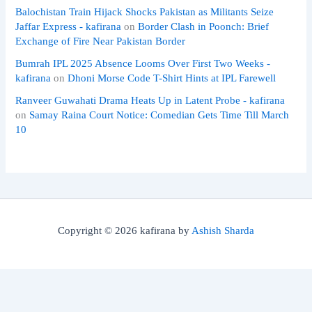
Balochistan Train Hijack Shocks Pakistan as Militants Seize
Jaffar Express - kafirana
on
Border Clash in Poonch: Brief
Exchange of Fire Near Pakistan Border
Bumrah IPL 2025 Absence Looms Over First Two Weeks -
kafirana
on
Dhoni Morse Code T-Shirt Hints at IPL Farewell
Ranveer Guwahati Drama Heats Up in Latent Probe - kafirana
on
Samay Raina Court Notice: Comedian Gets Time Till March
10
Copyright © 2026 kafirana by
Ashish Sharda