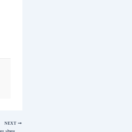
NEXT
सौर आकाश छत और 630 किमी रेंज के साथ फिशर ओशन ईवी, कीमत 60 लाख से शुरू होती है