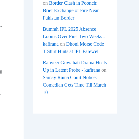
on
Border Clash in Poonch:
Brief Exchange of Fire Near
Pakistan Border
2-
Bumrah IPL 2025 Absence
Looms Over First Two Weeks -
kafirana
on
Dhoni Morse Code
T-Shirt Hints at IPL Farewell
Ranveer Guwahati Drama Heats
Up in Latent Probe - kafirana
on
ना
Samay Raina Court Notice:
Comedian Gets Time Till March
10
ल