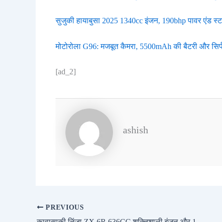
सुजुकी हायाबुसा 2025 1340cc इंजन, 190bhp पावर एंड स
मोटोरोला G96: मजबूत कैमरा, 5500mAh की बैटरी और सिर्फ
[ad_2]
ashish
PREVIOUS
कावासाकी निंजा ZX 6R 636CC शक्तिशाली इंजन और 128bhp शक्तिशाली पूर्णता, मूल्य 11.53 लाख