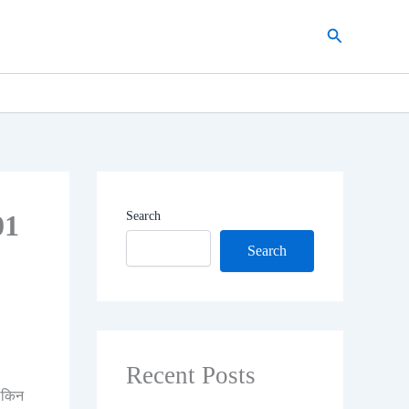
Search
01
Search
Search
Recent Posts
लेकिन