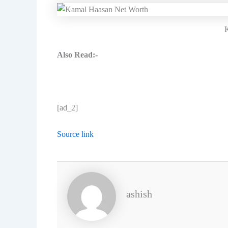
K
Also Read:-
[ad_2]
Source link
ashish