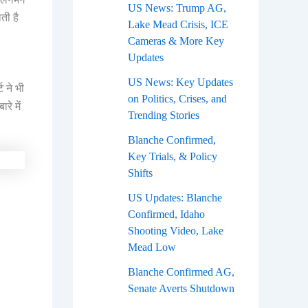
US News: Trump AG,
ती है
Lake Mead Crisis, ICE
Cameras & More Key
Updates
US News: Key Updates
ट ने भी
on Politics, Crises, and
े में
Trending Stories
Blanche Confirmed,
Key Trials, & Policy
Shifts
US Updates: Blanche
Confirmed, Idaho
Shooting Video, Lake
Mead Low
Blanche Confirmed AG,
Senate Averts Shutdown