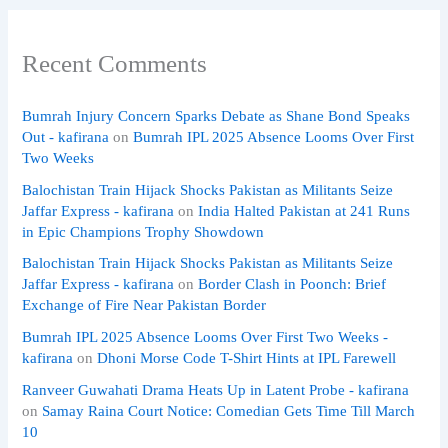
Recent Comments
Bumrah Injury Concern Sparks Debate as Shane Bond Speaks
Out - kafirana
on
Bumrah IPL 2025 Absence Looms Over First
Two Weeks
Balochistan Train Hijack Shocks Pakistan as Militants Seize
Jaffar Express - kafirana
on
India Halted Pakistan at 241 Runs
in Epic Champions Trophy Showdown
Balochistan Train Hijack Shocks Pakistan as Militants Seize
Jaffar Express - kafirana
on
Border Clash in Poonch: Brief
Exchange of Fire Near Pakistan Border
Bumrah IPL 2025 Absence Looms Over First Two Weeks -
kafirana
on
Dhoni Morse Code T-Shirt Hints at IPL Farewell
Ranveer Guwahati Drama Heats Up in Latent Probe - kafirana
on
Samay Raina Court Notice: Comedian Gets Time Till March
10