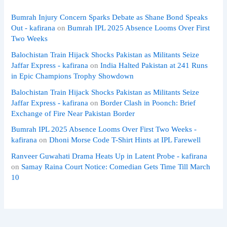
Bumrah Injury Concern Sparks Debate as Shane Bond Speaks
Out - kafirana
on
Bumrah IPL 2025 Absence Looms Over First
Two Weeks
Balochistan Train Hijack Shocks Pakistan as Militants Seize
Jaffar Express - kafirana
on
India Halted Pakistan at 241 Runs
in Epic Champions Trophy Showdown
Balochistan Train Hijack Shocks Pakistan as Militants Seize
Jaffar Express - kafirana
on
Border Clash in Poonch: Brief
Exchange of Fire Near Pakistan Border
Bumrah IPL 2025 Absence Looms Over First Two Weeks -
kafirana
on
Dhoni Morse Code T-Shirt Hints at IPL Farewell
Ranveer Guwahati Drama Heats Up in Latent Probe - kafirana
on
Samay Raina Court Notice: Comedian Gets Time Till March
10