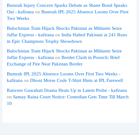
Bumrah Injury Concern Sparks Debate as Shane Bond Speaks
Out - kafirana
on
Bumrah IPL 2025 Absence Looms Over First
Two Weeks
Balochistan Train Hijack Shocks Pakistan as Militants Seize
Jaffar Express - kafirana
on
India Halted Pakistan at 241 Runs
in Epic Champions Trophy Showdown
Balochistan Train Hijack Shocks Pakistan as Militants Seize
Jaffar Express - kafirana
on
Border Clash in Poonch: Brief
Exchange of Fire Near Pakistan Border
Bumrah IPL 2025 Absence Looms Over First Two Weeks -
kafirana
on
Dhoni Morse Code T-Shirt Hints at IPL Farewell
Ranveer Guwahati Drama Heats Up in Latent Probe - kafirana
on
Samay Raina Court Notice: Comedian Gets Time Till March
10