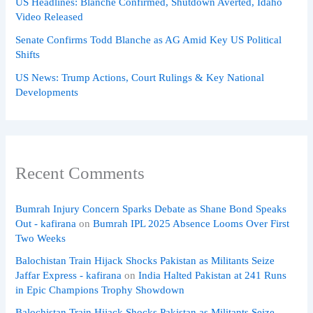
US Headlines: Blanche Confirmed, Shutdown Averted, Idaho
Video Released
Senate Confirms Todd Blanche as AG Amid Key US Political
Shifts
US News: Trump Actions, Court Rulings & Key National
Developments
Recent Comments
Bumrah Injury Concern Sparks Debate as Shane Bond Speaks
Out - kafirana
on
Bumrah IPL 2025 Absence Looms Over First
Two Weeks
Balochistan Train Hijack Shocks Pakistan as Militants Seize
Jaffar Express - kafirana
on
India Halted Pakistan at 241 Runs
in Epic Champions Trophy Showdown
Balochistan Train Hijack Shocks Pakistan as Militants Seize