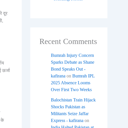
ो दूर
ी,
Recent Comments
Bumrah Injury Concern
Sparks Debate as Shane
्णय
Bond Speaks Out -
ई ऊर्जा
kafirana
on
Bumrah IPL
2025 Absence Looms
Over First Two Weeks
Balochistan Train Hijack
Shocks Pakistan as
र
Militants Seize Jaffar
 के
Express - kafirana
on
India Halted Pakistan at