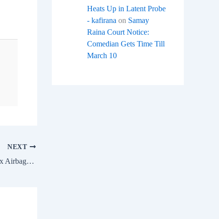
Heats Up in Latent Probe
- kafirana
on
Samay
Raina Court Notice:
Comedian Gets Time Till
March 10
NEXT
Wagon R 2025 Gets Safety Boost With Six Airbags, Three-Point Rear Seatbelt And Stability Features Across Variants – citystarschool.com