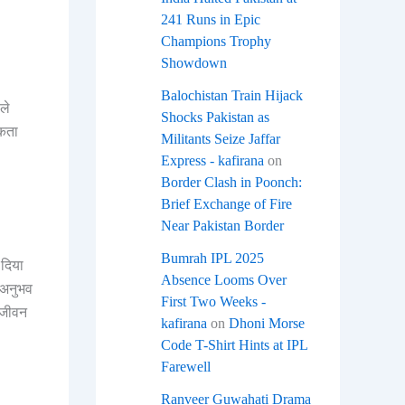
241 Runs in Epic
Champions Trophy
Showdown
Balochistan Train Hijack
ले
Shocks Pakistan as
सकता
Militants Seize Jaffar
Express - kafirana
on
Border Clash in Poonch:
Brief Exchange of Fire
Near Pakistan Border
Bumrah IPL 2025
 दिया
Absence Looms Over
ा अनुभव
First Two Weeks -
े जीवन
kafirana
on
Dhoni Morse
Code T-Shirt Hints at IPL
Farewell
Ranveer Guwahati Drama