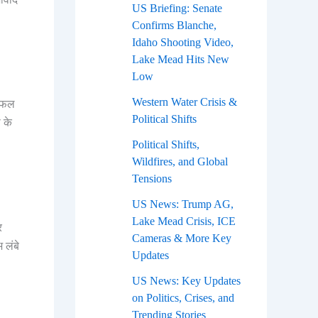
US Briefing: Senate
Confirms Blanche,
Idaho Shooting Video,
Lake Mead Hits New
Low
Western Water Crisis &
 सफल
Political Shifts
ा के
Political Shifts,
Wildfires, and Global
Tensions
US News: Trump AG,
Lake Mead Crisis, ICE
र
Cameras & More Key
 लंबे
Updates
US News: Key Updates
on Politics, Crises, and
Trending Stories