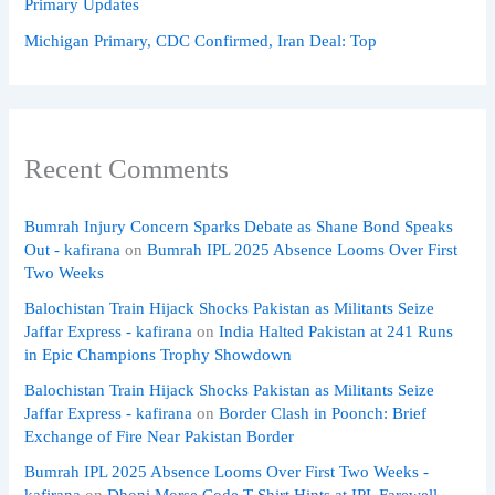
Primary Updates
Michigan Primary, CDC Confirmed, Iran Deal: Top
Recent Comments
Bumrah Injury Concern Sparks Debate as Shane Bond Speaks
Out - kafirana
on
Bumrah IPL 2025 Absence Looms Over First
Two Weeks
Balochistan Train Hijack Shocks Pakistan as Militants Seize
Jaffar Express - kafirana
on
India Halted Pakistan at 241 Runs
in Epic Champions Trophy Showdown
Balochistan Train Hijack Shocks Pakistan as Militants Seize
Jaffar Express - kafirana
on
Border Clash in Poonch: Brief
Exchange of Fire Near Pakistan Border
Bumrah IPL 2025 Absence Looms Over First Two Weeks -
kafirana
on
Dhoni Morse Code T-Shirt Hints at IPL Farewell