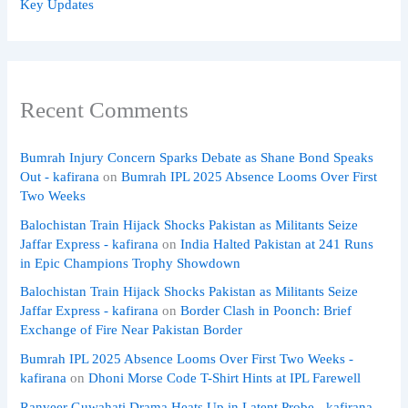
Key Updates
Recent Comments
Bumrah Injury Concern Sparks Debate as Shane Bond Speaks
Out - kafirana
on
Bumrah IPL 2025 Absence Looms Over First
Two Weeks
Balochistan Train Hijack Shocks Pakistan as Militants Seize
Jaffar Express - kafirana
on
India Halted Pakistan at 241 Runs
in Epic Champions Trophy Showdown
Balochistan Train Hijack Shocks Pakistan as Militants Seize
Jaffar Express - kafirana
on
Border Clash in Poonch: Brief
Exchange of Fire Near Pakistan Border
Bumrah IPL 2025 Absence Looms Over First Two Weeks -
kafirana
on
Dhoni Morse Code T-Shirt Hints at IPL Farewell
Ranveer Guwahati Drama Heats Up in Latent Probe - kafirana