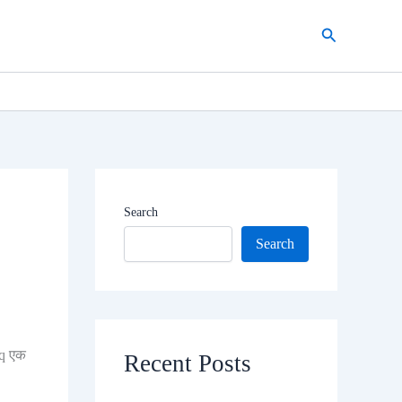
Search
Search
Search
lq एक
Recent Posts