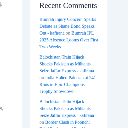
Recent Comments
्क
Bumrah Injury Concern Sparks
Debate as Shane Bond Speaks
Out - kafirana
on
Bumrah IPL
2025 Absence Looms Over First
Two Weeks
,
Balochistan Train Hijack
Shocks Pakistan as Militants
Seize Jaffar Express - kafirana
on
India Halted Pakistan at 241
Runs in Epic Champions
Trophy Showdown
Balochistan Train Hijack
Shocks Pakistan as Militants
ल,
Seize Jaffar Express - kafirana
on
Border Clash in Poonch: