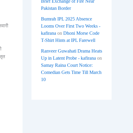
Brief Exchange of Fire Near
Pakistan Border
Bumrah IPL 2025 Absence
सवारी
Looms Over First Two Weeks -
kafirana
on
Dhoni Morse Code
T-Shirt Hints at IPL Farewell
ी
Ranveer Guwahati Drama Heats
तृत
Up in Latent Probe - kafirana
on
Samay Raina Court Notice:
Comedian Gets Time Till March
10