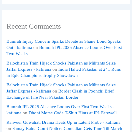
Recent Comments
Bumrah Injury Concern Sparks Debate as Shane Bond Speaks
Out - kafirana
on
Bumrah IPL 2025 Absence Looms Over First
Two Weeks
Balochistan Train Hijack Shocks Pakistan as Militants Seize
Jaffar Express - kafirana
on
India Halted Pakistan at 241 Runs
in Epic Champions Trophy Showdown
Balochistan Train Hijack Shocks Pakistan as Militants Seize
Jaffar Express - kafirana
on
Border Clash in Poonch: Brief
Exchange of Fire Near Pakistan Border
Bumrah IPL 2025 Absence Looms Over First Two Weeks -
kafirana
on
Dhoni Morse Code T-Shirt Hints at IPL Farewell
Ranveer Guwahati Drama Heats Up in Latent Probe - kafirana
on
Samay Raina Court Notice: Comedian Gets Time Till March