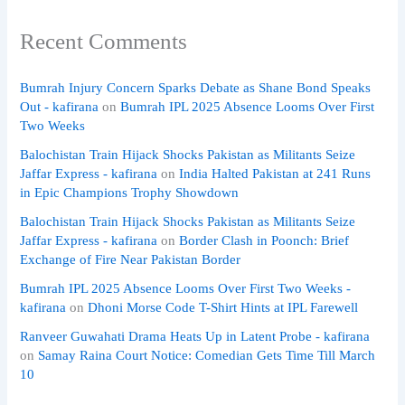
Recent Comments
Bumrah Injury Concern Sparks Debate as Shane Bond Speaks
Out - kafirana
on
Bumrah IPL 2025 Absence Looms Over First
Two Weeks
Balochistan Train Hijack Shocks Pakistan as Militants Seize
Jaffar Express - kafirana
on
India Halted Pakistan at 241 Runs
in Epic Champions Trophy Showdown
Balochistan Train Hijack Shocks Pakistan as Militants Seize
Jaffar Express - kafirana
on
Border Clash in Poonch: Brief
Exchange of Fire Near Pakistan Border
Bumrah IPL 2025 Absence Looms Over First Two Weeks -
kafirana
on
Dhoni Morse Code T-Shirt Hints at IPL Farewell
Ranveer Guwahati Drama Heats Up in Latent Probe - kafirana
on
Samay Raina Court Notice: Comedian Gets Time Till March
10