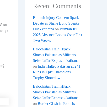
Recent Comments
Bumrah Injury Concern Sparks
Debate as Shane Bond Speaks
8V का
Out - kafirana
on
Bumrah IPL
 तक हर
2025 Absence Looms Over First
Two Weeks
Balochistan Train Hijack
Shocks Pakistan as Militants
Seize Jaffar Express - kafirana
चाहे
on
India Halted Pakistan at 241
Runs in Epic Champions
Trophy Showdown
Balochistan Train Hijack
Shocks Pakistan as Militants
Seize Jaffar Express - kafirana
on
Border Clash in Poonch: