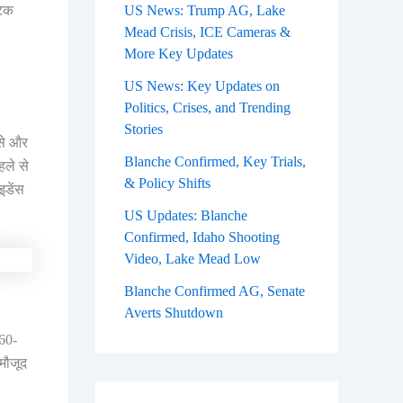
टेक
US News: Trump AG, Lake
Mead Crisis, ICE Cameras &
More Key Updates
US News: Key Updates on
Politics, Crises, and Trending
Stories
से और
Blanche Confirmed, Key Trials,
हले से
& Policy Shifts
इडेंस
US Updates: Blanche
Confirmed, Idaho Shooting
Video, Lake Mead Low
Blanche Confirmed AG, Senate
Averts Shutdown
360-
मौजूद