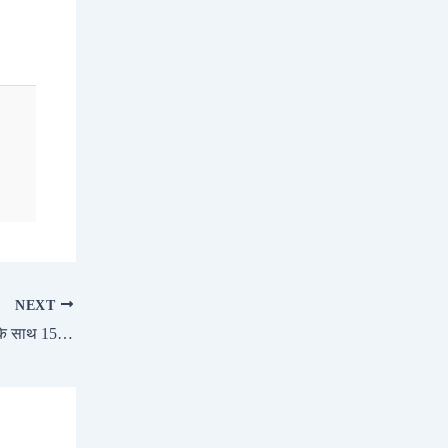
NEXT
Suzuki Gixxer Ride Connect स्मार्ट फीचर्स के साथ 155cc बाइक, कीमत 1,38,442 में