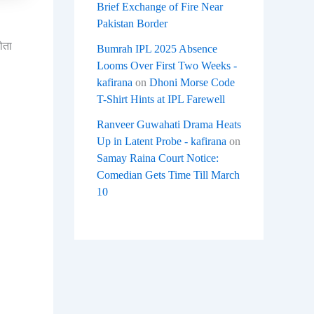
Brief Exchange of Fire Near
Pakistan Border
ोता
Bumrah IPL 2025 Absence
Looms Over First Two Weeks -
kafirana
on
Dhoni Morse Code
T-Shirt Hints at IPL Farewell
Ranveer Guwahati Drama Heats
Up in Latent Probe - kafirana
on
Samay Raina Court Notice:
Comedian Gets Time Till March
10