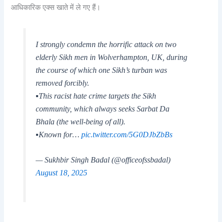
आधिकारिक एक्स खाते में ले गए हैं।
I strongly condemn the horrific attack on two
elderly Sikh men in Wolverhampton, UK, during
the course of which one Sikh’s turban was
removed forcibly.
▪️This racist hate crime targets the Sikh
community, which always seeks Sarbat Da
Bhala (the well-being of all).
▪️Known for…
pic.twitter.com/5G0DJbZbBs
— Sukhbir Singh Badal (@officeofssbadal)
August 18, 2025