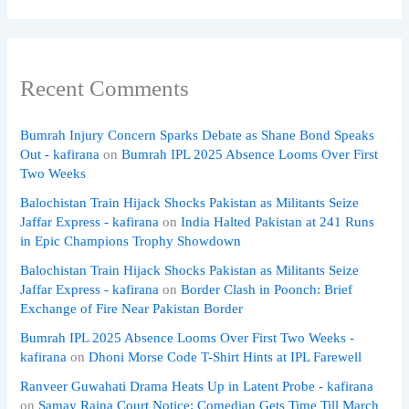
Recent Comments
Bumrah Injury Concern Sparks Debate as Shane Bond Speaks
Out - kafirana
on
Bumrah IPL 2025 Absence Looms Over First
Two Weeks
Balochistan Train Hijack Shocks Pakistan as Militants Seize
Jaffar Express - kafirana
on
India Halted Pakistan at 241 Runs
in Epic Champions Trophy Showdown
Balochistan Train Hijack Shocks Pakistan as Militants Seize
Jaffar Express - kafirana
on
Border Clash in Poonch: Brief
Exchange of Fire Near Pakistan Border
Bumrah IPL 2025 Absence Looms Over First Two Weeks -
kafirana
on
Dhoni Morse Code T-Shirt Hints at IPL Farewell
Ranveer Guwahati Drama Heats Up in Latent Probe - kafirana
on
Samay Raina Court Notice: Comedian Gets Time Till March