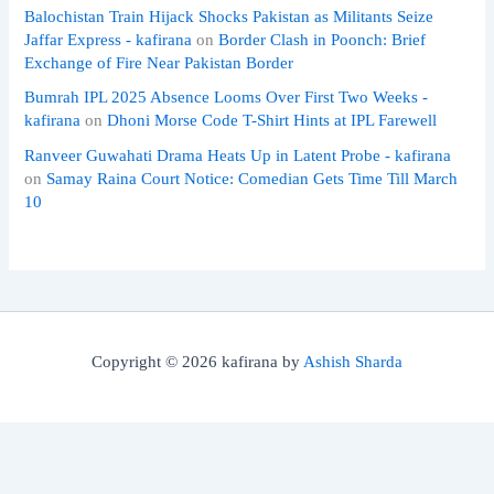
Balochistan Train Hijack Shocks Pakistan as Militants Seize
Jaffar Express - kafirana
on
Border Clash in Poonch: Brief
Exchange of Fire Near Pakistan Border
Bumrah IPL 2025 Absence Looms Over First Two Weeks -
kafirana
on
Dhoni Morse Code T-Shirt Hints at IPL Farewell
Ranveer Guwahati Drama Heats Up in Latent Probe - kafirana
on
Samay Raina Court Notice: Comedian Gets Time Till March
10
Copyright © 2026 kafirana by
Ashish Sharda