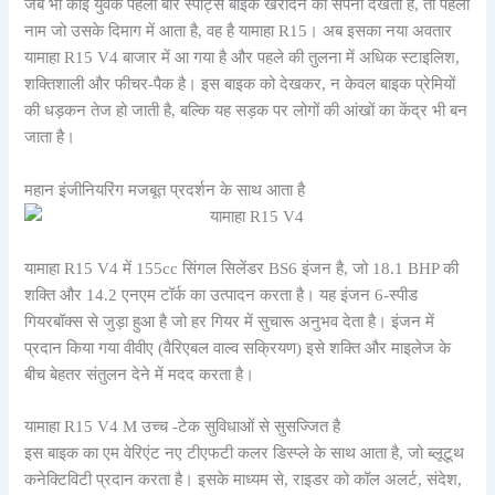
जब भी कोई युवक पहली बार स्पोर्ट्स बाइक खरीदने का सपना देखता है, तो पहला
नाम जो उसके दिमाग में आता है, वह है यामाहा R15। अब इसका नया अवतार
यामाहा R15 V4 बाजार में आ गया है और पहले की तुलना में अधिक स्टाइलिश,
शक्तिशाली और फीचर-पैक है। इस बाइक को देखकर, न केवल बाइक प्रेमियों
की धड़कन तेज हो जाती है, बल्कि यह सड़क पर लोगों की आंखों का केंद्र भी बन
जाता है।
महान इंजीनियरिंग मजबूत प्रदर्शन के साथ आता है
यामाहा R15 V4 में 155cc सिंगल सिलेंडर BS6 इंजन है, जो 18.1 BHP की
शक्ति और 14.2 एनएम टॉर्क का उत्पादन करता है। यह इंजन 6-स्पीड
गियरबॉक्स से जुड़ा हुआ है जो हर गियर में सुचारू अनुभव देता है। इंजन में
प्रदान किया गया वीवीए (वैरिएबल वाल्व सक्रियण) इसे शक्ति और माइलेज के
बीच बेहतर संतुलन देने में मदद करता है।
यामाहा R15 V4 M उच्च -टेक सुविधाओं से सुसज्जित है
इस बाइक का एम वेरिएंट नए टीएफटी कलर डिस्प्ले के साथ आता है, जो ब्लूटूथ
कनेक्टिविटी प्रदान करता है। इसके माध्यम से, राइडर को कॉल अलर्ट, संदेश,